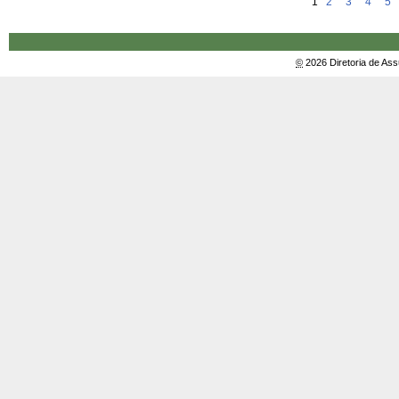
1
2
3
4
5
©
2026 Diretoria de As