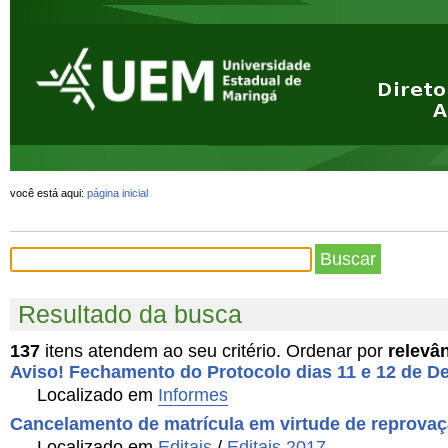
Ir
Ferramentas
para
Pessoais
o
conteúdo.
|
Ir
para
a
navegação
você está aqui:
página inicial
Resultado da busca
137
itens atendem ao seu critério.
Ordenar por
relevâ
Aviso! Fechamento do Protocolo dias 11 e 12 de 
Localizado em
Informes
Cancelamento de matrícula em virtude de reprovaçã
Localizado em
Editais
/
Editais 2017