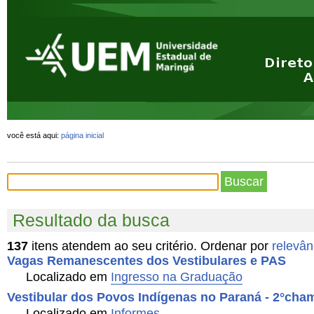
Ir
Ferramentas
para
Pessoais
o
conteúdo.
|
Ir
para
a
navegação
você está aqui:
página inicial
Resultado da busca
137
itens atendem ao seu critério.
Ordenar por
relevân
Vagas Remanescentes dos Vestibulares e PAS
Localizado em
Ingresso na Graduação
Vestibular dos Povos Indígenas no Paraná - 2°cha
Localizado em
Informes