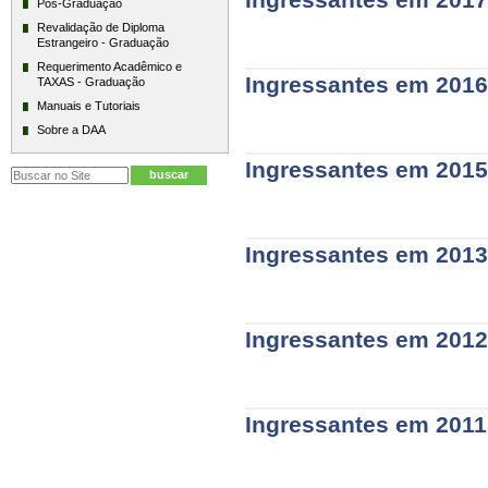
Ingressantes em 2017
Pós-Graduação
ead
Revalidação de Diploma
ingressantes
-
Estrangeiro - Graduação
em
2017
Requerimento Acadêmico e
Ingressantes em 2016
TAXAS - Graduação
-
ead
Manuais e Tutoriais
ingressantes
-
Sobre a DAA
em
2016
Ingressantes em 2015
-
ead
ingressantes
-
em
2015
Ingressantes em 2013
-
ead
ingressantes
-
em
2013
Ingressantes em 2012
-
ead
ingressantes
-
em
2012
Ingressantes em 2011
-
ead
ingressantes
-
em