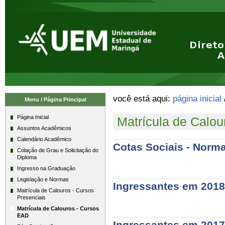
Ir
Ferramentas
para
Pessoais
o
conteúdo.
|
Ir
para
a
navegação
você está aqui:
página inicial
Menu / Página Principal
Página Inicial
Matrícula de Calo
Assuntos Acadêmicos
Calendário Acadêmico
Cotas Sociais - Norm
Colação de Grau e Solicitação do
Diploma
cotas
Ingresso na Graduação
sociais
-
Legislação e Normas
Ingressantes em 2018
normas
Matrícula de Calouros - Cursos
e
Presenciais
ingressantes
resultados
em
Matrícula de Calouros - Cursos
-
EAD
2018
-