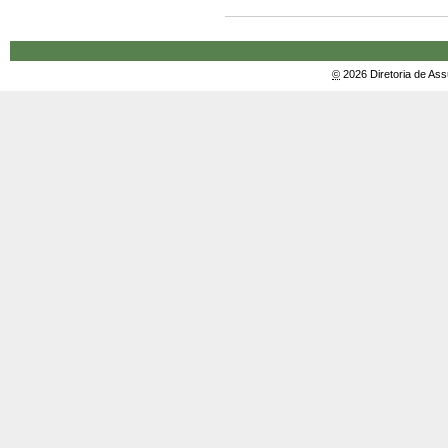
2011
-
ead
-
©
2026 Diretoria de As