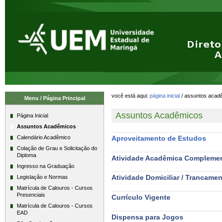
Ir
Ferramentas
para
Pessoais
o
conteúdo.
|
Ir
para
a
navegação
você está aqui:
página inicial
/
assuntos acad
Menu / Página Principal
Assuntos Acadêmicos
Página Inicial
Assuntos Acadêmicos
Aproveitamento de Estudos
Calendário Acadêmico
Colação de Grau e Solicitação do
Diploma
Atividade Acadêmica Complemen
dade
Ingresso na Graduação
Acadêmica
Atividade Domiciliar / Trancamen
Legislação e Normas
Complementar
Atividade
valiação
Matrícula de Calouros - Cursos
-
Domiciliar
Pel
Presenciais
Currículo Vigente
AAC
/
Currículo
Matrícula de Calouros - Cursos
-
Trancamento
EAD
Vigente
Dispensa para Jogos
Especial