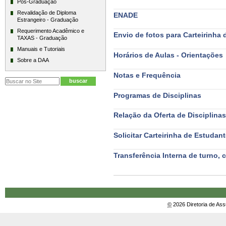
-
Pós-Graduação
ispensa
de
para
Revalidação de Diploma
ENADE
Matríc
Estrangeiro - Graduação
Jogos
-
Requerimento Acadêmico e
Envio de fotos para Carteirinha
TAXAS - Graduação
s
Manuais e Tutoriais
para
Horários de Aulas - Orientações
Sobre a DAA
Carteirinha
ários
de
de
Notas e Frequência
Estudante
Aulas
e
-
-
Frequência
Programas de Disciplinas
Orientações
-
as
-
de
Relação da Oferta de Disciplinas
Disciplinas
ção
-
da
Solicitar Carteirinha de Estudan
Oferta
icitar
de
Carteirinha
Transferência Interna de turno,
Disciplinas
de
-
Estudante
-
©
2026 Diretoria de As