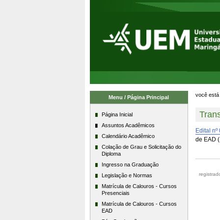
Ir
Ferramentas
para
Pessoais
o
conteúdo.
|
Ir
para
a
navegação
você está 
Menu / Página Principal
Trans
Página Inicial
Assuntos Acadêmicos
Edital n
Calendário Acadêmico
de EAD (
Colação de Grau e Solicitação do
Diploma
Ingresso na Graduação
registra
Legislação e Normas
Matrícula de Calouros - Cursos
Presenciais
Matrícula de Calouros - Cursos
EAD