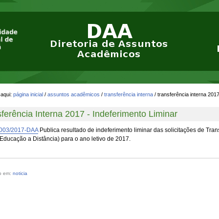
aqui:
página inicial
/
assuntos acadêmicos
/
transferência interna
/
transferência interna 2017
ferência Interna 2017 - Indeferimento Liminar
º 003/2017-DAA
Publica resultado de indeferimento liminar das solicitações de Tran
Educação a Distância) para o ano letivo de 2017.
do em:
noticia