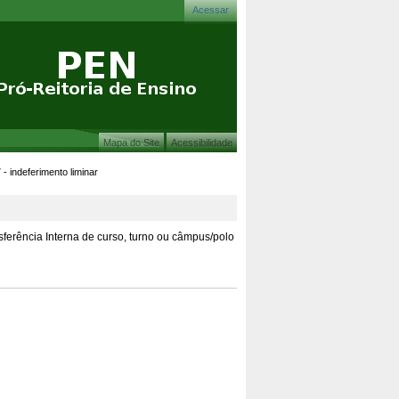
Acessar
Mapa do Site
Acessibilidade
 - indeferimento liminar
sferência Interna de curso, turno ou câmpus/polo