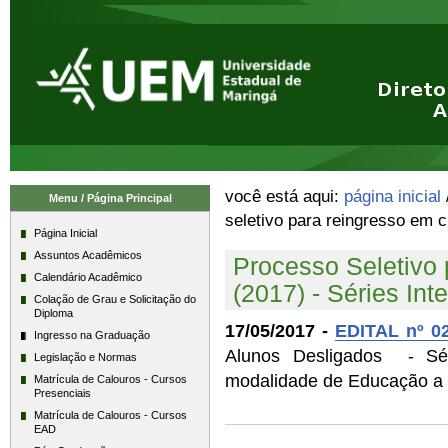
Ir
Ferramentas
para
Pessoais
o
conteúdo.
|
Ir
para
a
navegação
você está aqui:
página inicial
Menu / Página Principal
seletivo para reingresso em c
Página Inicial
Assuntos Acadêmicos
Processo Seletivo
Calendário Acadêmico
(2017) - Séries Int
Colação de Grau e Solicitação do
Diploma
17/05/2017 -
EDITAL nº 0
Ingresso na Graduação
Alunos Desligados - Sér
Legislação e Normas
modalidade de Educação a D
Matrícula de Calouros - Cursos
Presenciais
Matrícula de Calouros - Cursos
EAD